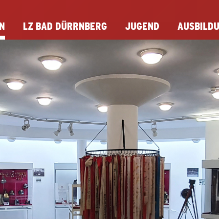
N
LZ BAD DÜRRNBERG
JUGEND
AUSBILD