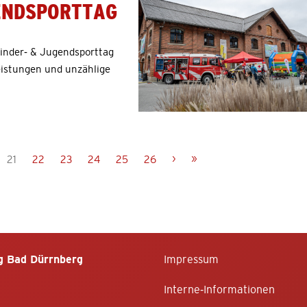
GENDSPORTTAG
 Kinder- & Jugendsporttag
eistungen und unzählige
›
»
21
22
23
24
25
26
g Bad Dürrnberg
Impressum
Interne-Informationen